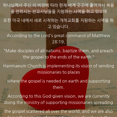
하나님께서 주신 이 비전에 따라 현재 세계 곳곳에 흩어져서 복음
을 전하시는 선교사님들을 지원하는 사역을 하고 있으며
또한 미국 내에서 새로 시작하는 개척교회를 지원하는 사역을 하
고 있습니다.
According to the Lord's great command of Matthew
28:19,
"Make disciples of all nations, baptize them, and preach
the gospel to the ends of the earth,"
Hanmaeum Church is implementing its vision of sending
missionaries to places
where the gospel is needed on earth and supporting
them.
According to this God-given vision, we are currently
doing the ministry of supporting missionaries spreading
the gospel scattered all over the world, and we are also